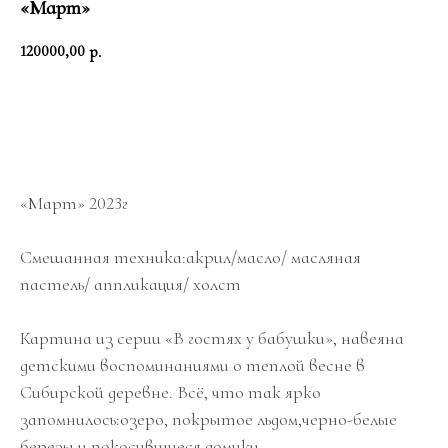
«Март»
120000,00
р.
BUY NOW
«Март» 2023г
Смешанная техника:акрил/масло/ масляная
пастель/ аппликация/ холст
Картина из серии «В гостях у бабушки», навеяна
детскими воспоминаниями о теплой весне в
Сибирской деревне. Всё, что так ярко
запомнилось:озеро, покрытое льдом,черно-белые
березы и покосившиеся домики